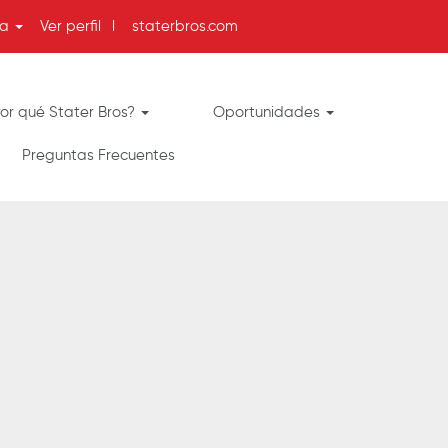
ma
Ver perfil
l
staterbros.com
or qué Stater Bros?
Oportunidades
Preguntas Frecuentes