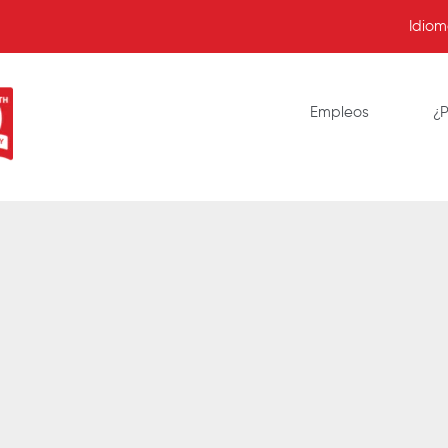
Idio
Empleos
¿P