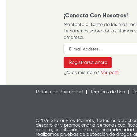
¡Conecta Con Nosotros!
Mantente al tanto de las más reci
Te haremos saber de las últimas v
empresa.
¿Ya es miembro?
Ver perfil
Política de Privacidad
Términos de Uso
De
©2026 Stater Bros. Markets, Todos los derecho
desarrollar y promocionar a personas cualificada
médica, orientación sexual, género, identidad
realizamos pruebas de detección de drogas an