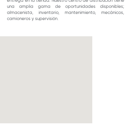
entrega en la tienda. Nuestro centro de distribución tiene
una amplia gama de oportunidades disponibles;
almacenista, inventario, mantenimiento, mecánicos,
camioneros y supervisión.