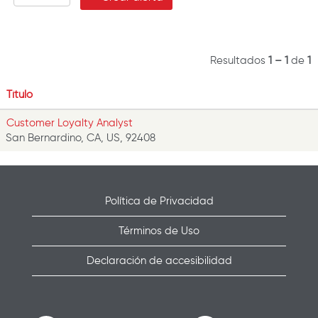
Resultados
1 – 1
de
1
Título
Customer Loyalty Analyst
San Bernardino, CA, US, 92408
Política de Privacidad
Términos de Uso
Declaración de accesibilidad
S
S
S
S