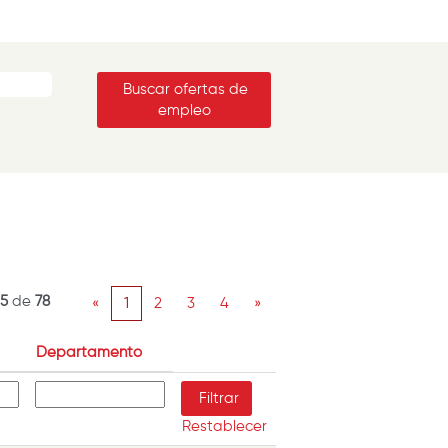
25
de
78
«
1
2
3
4
»
Departamento
Restablecer